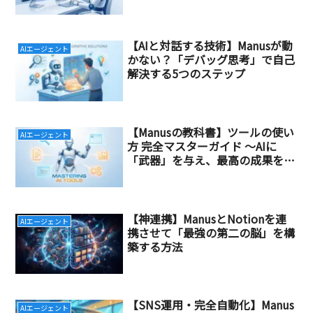
【AIと対話する技術】Manusが動
AIエージェント
かない？「デバッグ思考」で自己
解決する5つのステップ
【Manusの教科書】ツールの使い
AIエージェント
方 完全マスターガイド 〜AIに
「武器」を与え、最高の成果を引
き出す方法〜
【神連携】ManusとNotionを連
AIエージェント
携させて「最強の第二の脳」を構
築する方法
【SNS運用・完全自動化】Manus
AIエージェント