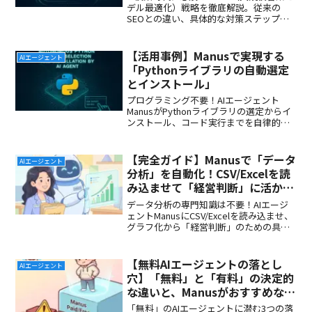
デル最適化）戦略を徹底解説。従来の
SEOとの違い、具体的な対策ステップ、
そしてAIエージェントManusを活用した
LLMO戦略の実行方法を紹介します。
【活用事例】Manusで実現する
AIエージェント
「Pythonライブラリの自動選定
とインストール」
プログラミング不要！AIエージェント
ManusがPythonライブラリの選定からイ
ンストール、コード実行までを自律的に
行う方法を解説。データ分析、Webスク
レイピングなどの具体的なプロンプト例
と、環境構築のストレスから解放される
【完全ガイド】Manusで「データ
AIエージェント
メリットを紹介します。
分析」を自動化！CSV/Excelを読
み込ませて「経営判断」に活かす
方法
データ分析の専門知識は不要！AIエージ
ェントManusにCSV/Excelを読み込ませ、
グラフ化から「経営判断」のための具体
的な提言を引き出すまでの全手順を里美
が完全ガイドします。
【無料AIエージェントの落とし
AIエージェント
穴】「無料」と「有料」の決定的
な違いと、Manusがおすすめな理
由
「無料」のAIエージェントに潜む3つの落