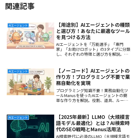
関連記事
【用途別】AIエージェントの種類
AIエージェント
と選び方！あなたに最適なツール
を見つける方法
AIエージェントを「万能選手」「専門
家」「お助けロボット」の3タイプに分類
し、それぞれの特徴と選び方を解説。あ
なたの用途に最適なAIエージェント
（Manusなど）を見つける方法を紹介し
ます。
【ノーコード】AIエージェントの
AIエージェント
作り方！プログラミング不要で業
務自動化を実現
プログラミング知識不要！業務自動化ツ
ールManusを使ったAIエージェントの簡
単な作り方を解説。役割、道具、ルール
の3ステップであなただけのAI秘書を作成
し、仕事の効率を劇的に向上させましょ
う。
【2025年最新】LLMO（大規模言
AIエージェント
語モデル最適化）とは？AI検索時
代のSEO戦略とManus活用法
AI検索時代に必須のLLMO（大規模言語モ