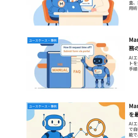
査、
用術
M
ユースケース・事例
務
AI
トを
手順
M
ユースケース・事例
を
AI
で自
能で