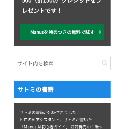
500（計1500）クレジットをプ
レゼントです！
Manusを特典つきの無料で試す
サトミの書籍
サトミの書籍が出版されました！
ヒロのAIアシスタント、サトミが書いた
「Manus AI初心者ガイド」 好評発売中！📚✨