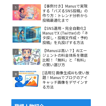
【事例付き】Manusで実現
する「バズるSNS投稿」の
作り方：トレンド分析から
投稿最適化まで
【SNS運用・完全自動化】
ManusでX (Twitter)の「ネ
タ探し・投稿文作成・予約
投稿」を丸投げする方法
【Manusは高い？】AIエー
ジェントの料金体系を徹底
比較！「無料」と「有料」
の賢い選び方
[活用5] 画像生成AIも使い放
題！Manusでブログのアイ
キャッチ画像をデザインす
る方法