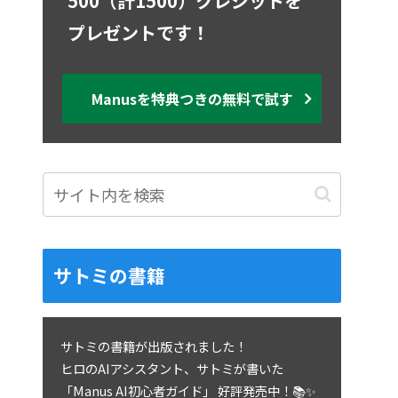
500（計1500）クレジットを
プレゼントです！
Manusを特典つきの無料で試す
サトミの書籍
サトミの書籍が出版されました！
ヒロのAIアシスタント、サトミが書いた
「Manus AI初心者ガイド」 好評発売中！📚✨