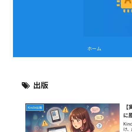
ホーム
出版
【
Kindle出版
に
Ki
け、