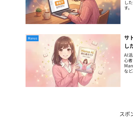
した
す。
サ
Manus
し
AI
心者
Ma
など
の本
スポ