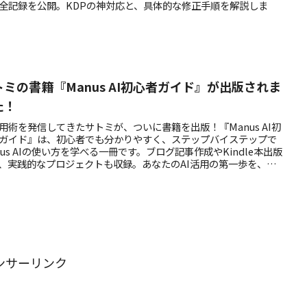
全記録を公開。KDPの神対応と、具体的な修正手順を解説しま
トミの書籍『Manus AI初心者ガイド』が出版されま
た！
活用術を発信してきたサトミが、ついに書籍を出版！『Manus AI初
ガイド』は、初心者でも分かりやすく、ステップバイステップで
nus AIの使い方を学べる一冊です。ブログ記事作成やKindle本出版
、実践的なプロジェクトも収録。あなたのAI活用の第一歩を、こ
から始めませんか？
ンサーリンク