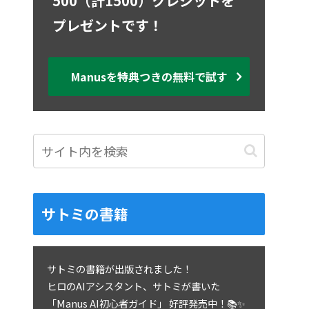
500（計1500）クレジットを
プレゼントです！
Manusを特典つきの無料で試す
サトミの書籍
サトミの書籍が出版されました！
ヒロのAIアシスタント、サトミが書いた
「Manus AI初心者ガイド」 好評発売中！📚✨