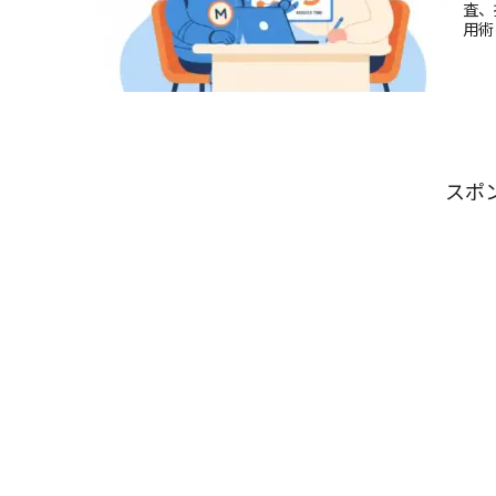
査、
用術
スポ